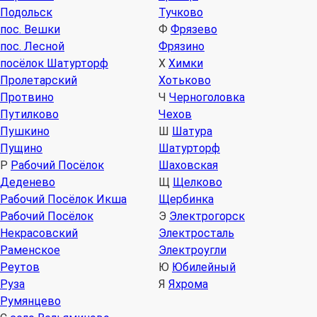
Подольск
Тучково
пос. Вешки
Ф
Фрязево
пос. Лесной
Фрязино
посёлок Шатурторф
Х
Химки
Пролетарский
Хотьково
Протвино
Ч
Черноголовка
Путилково
Чехов
Пушкино
Ш
Шатура
Пущино
Шатурторф
Р
Рабочий Посёлок
Шаховская
Деденево
Щ
Щелково
Рабочий Посёлок Икша
Щербинка
Рабочий Посёлок
Э
Электрогорск
Некрасовский
Электросталь
Раменское
Электроугли
Реутов
Ю
Юбилейный
Руза
Я
Яхрома
Румянцево