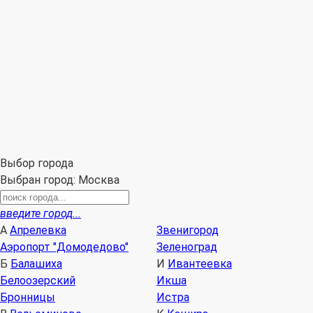
Столы
Matras Rest
8
108810, Московская область, г. Балашиха, ул. Советская,
К
д. 36
з
З
(выставочного зала по данному адресу нет)
Принимаем к оплате:
Выбор города
Выбран город:
Москва
введите город...
А
Апрелевка
Звенигород
Аэропорт "Домодедово"
Зеленоград
Б
Балашиха
И
Ивантеевка
Белоозерский
Икша
Бронницы
Истра