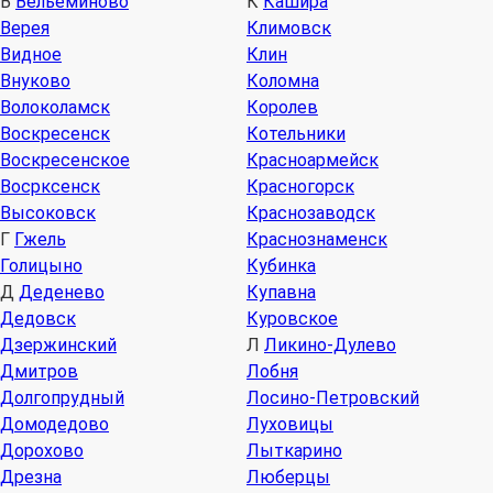
В
Вельеминово
К
Кашира
Верея
Климовск
Видное
Клин
Внуково
Коломна
Волоколамск
Королев
Воскресенск
Котельники
Воскресенское
Красноармейск
Восрксенск
Красногорск
Высоковск
Краснозаводск
Г
Гжель
Краснознаменск
Голицыно
Кубинка
Д
Деденево
Купавна
Дедовск
Куровское
Дзержинский
Л
Ликино-Дулево
Дмитров
Лобня
Долгопрудный
Лосино-Петровский
Домодедово
Луховицы
Дорохово
Лыткарино
Дрезна
Люберцы