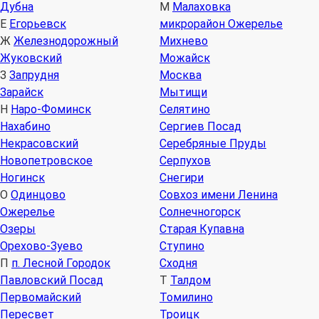
Дубна
М
Малаховка
Е
Егорьевск
микрорайон Ожерелье
Ж
Железнодорожный
Михнево
Жуковский
Можайск
З
Запрудня
Москва
Зарайск
Мытищи
Н
Наро-Фоминск
Селятино
Нахабино
Сергиев Посад
Некрасовский
Серебряные Пруды
Новопетровское
Серпухов
Ногинск
Снегири
О
Одинцово
Совхоз имени Ленина
Ожерелье
Солнечногорск
Озеры
Старая Купавна
Орехово-Зуево
Ступино
П
п. Лесной Городок
Сходня
Павловский Посад
Т
Талдом
Первомайский
Томилино
Пересвет
Троицк