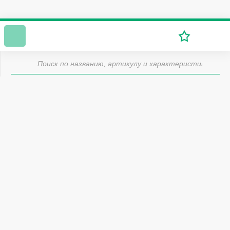
Ваш город - Москва?
ДА
Изменить город
Главная Matras.Rest
Акции
Подушка в подарок Dreamline
Действует с:
01.05.2021
Подушка в подарок Dreamline
При единовременной покупке матраса подушка Magic
в подарок, за каждые 15 000 руб. входящих в
стоимость матраса, но не более 2-х подушек.
Стоимость одного матраса должна быть выше 15 000
руб.
Акция распространяется на взрослые и детские