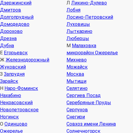
Дзержинский
Л
Ликино-Дулево
Дмитров
Лобня
Долгопрудный
Лосино-Петровский
Домодедово
Луховицы
Дорохово
Лыткарино
Дрезна
Люберцы
Дубна
М
Малаховка
Е
Егорьевск
микрорайон Ожерелье
Ж
Железнодорожный
Михнево
Жуковский
Можайск
З
Запрудня
Москва
Зарайск
Мытищи
Н
Наро-Фоминск
Селятино
Нахабино
Сергиев Посад
Некрасовский
Серебряные Пруды
Новопетровское
Серпухов
Ногинск
Снегири
О
Одинцово
Совхоз имени Ленина
Ожерелье
Солнечногорск