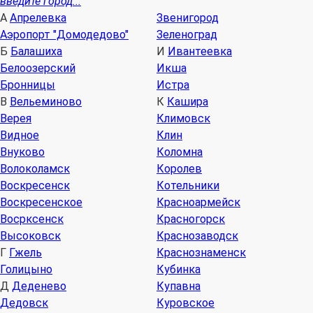
введите город...
А
Апрелевка
Звенигород
Аэропорт "Домодедово"
Зеленоград
Б
Балашиха
И
Ивантеевка
Белоозерский
Икша
Бронницы
Истра
В
Вельеминово
К
Кашира
Верея
Климовск
Видное
Клин
Внуково
Коломна
Волоколамск
Королев
Воскресенск
Котельники
Воскресенское
Красноармейск
Восрксенск
Красногорск
Высоковск
Краснозаводск
Г
Гжель
Краснознаменск
Голицыно
Кубинка
Д
Деденево
Купавна
Дедовск
Куровское