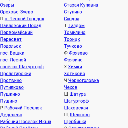
Озеры
Старая Купавна
Орехово-Зуево
Ступино
П
п. Лесной Городок
Сходня
Павловский Посад
Т
Талдом
Первомайский
Томилино
Пересвет
Троицк
Подольск
Тучково
пос. Вешки
Ф
Фрязево
пос. Лесной
Фрязино
посёлок Шатурторф
Х
Химки
Пролетарский
Хотьково
Протвино
Ч
Черноголовка
Путилково
Чехов
Пушкино
Ш
Шатура
Пущино
Шатурторф
Р
Рабочий Посёлок
Шаховская
Деденево
Щ
Щелково
Рабочий Посёлок Икша
Щербинка