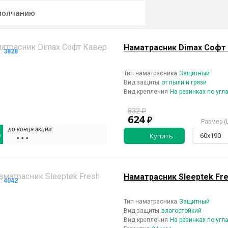
тные
Ортопедические
Влагонепроницаемые
етру
На молнии
Наматрасник Dimax Софт
л:
3828
Тип наматрасника
Защитный
Вид защиты
от пыли и грязи
Вид крепления
На резинках по угл
832 ₽
624
₽
Размер (
до конца акции:
%
Купить
60х190
• • •
Наматрасник Sleeptek Fr
л:
4042
Тип наматрасника
Защитный
Вид защиты
влагостойкий
Вид крепления
На резинках по угл