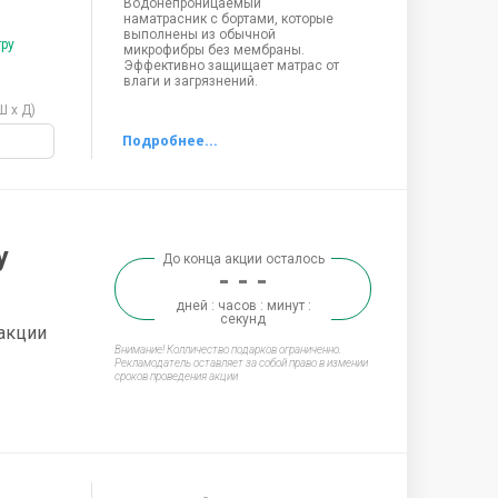
Водонепроницаемый
наматрасник с бортами, которые
выполнены из обычной
тру
микрофибры без мембраны.
Эффективно защищает матрас от
влаги и загрязнений.
Ш х Д)
у
До конца акции осталось
- - -
дней : часов : минут :
секунд
акции
Внимание! Колличество подарков ограниченно.
Рекламодатель оставляет за собой право в измении
сроков проведения акции