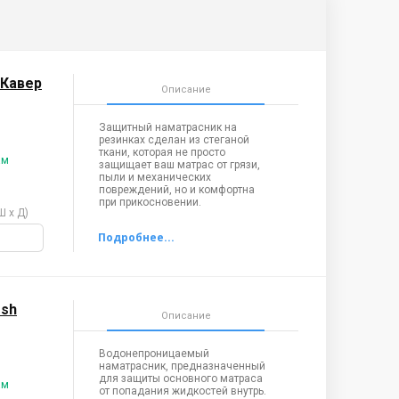
Хлопковые
 Кавер
Описание
Защитный наматрасник на
резинках сделан из стеганой
ткани, которая не просто
ам
защищает ваш матрас от грязи,
пыли и механических
повреждений, но и комфортна
при прикосновении.
Ш х Д)
esh
Описание
Водонепроницаемый
наматрасник, предназначенный
для защиты основного матраса
ам
от попадания жидкостей внутрь.