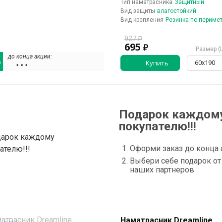
Тип наматрасника
Защитный
Вид защиты
влагостойкий
Вид крепления
Резинка по периме
927 ₽
695
₽
Размер (
до конца акции:
%
Купить
60х190
• • •
Подарок каждом
покупателю!!!
Оформи заказ до конца 
Выбери себе подарок от
наших партнеров
Наматрасник Dreamline