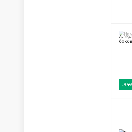
Артику
-35