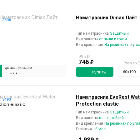
Наматрасник Dimax Лайт
л:
3836
Тип наматрасника
Защитный
Вид защиты
от пыли и грязи
Вид крепления
На резинках по угл
995 ₽
746
₽
Размер (
до конца акции:
%
Купить
60х190
• • •
Наматрасник EveRest Wat
л:
3493
Protection elastic
Тип наматрасника
Защитный
Вид защиты
влагостойкий
Вид крепления
На резинках по угл
Гарантия
18 мес.
1 989
₽