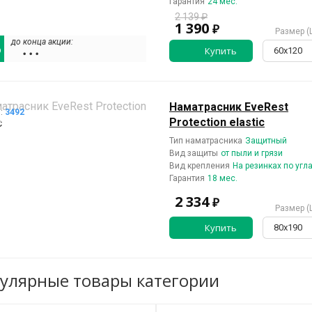
Гарантия
24 мес.
2 139 ₽
1 390
₽
Размер (
до конца акции:
%
Купить
60х120
• • •
Наматрасник EveRest
л:
3492
Protection elastic
Тип наматрасника
Защитный
Вид защиты
от пыли и грязи
Вид крепления
На резинках по угл
Гарантия
18 мес.
2 334
₽
Размер (
Купить
80х190
улярные товары категории