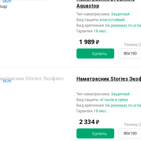
л:
3429
Aquastop
Тип наматрасника
Защитный
Вид защиты
влагостойкий
Вид крепления
На резинках по угл
Гарантия
18 мес.
1 989
₽
Размер (
Купить
80х190
Наматрасник Stories Эко
л:
3570
Тип наматрасника
Защитный
Вид защиты
от пыли и грязи
Вид крепления
На резинках по угл
Гарантия
18 мес.
2 334
₽
Размер (
Купить
80х190