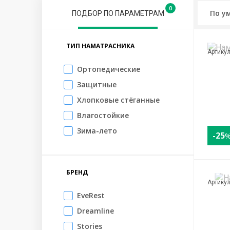
На диван
Корректирующие
Защи
0
ПОДБОР ПО ПАРАМЕТРАМ
На резинках по углам
Резинка по перим
ТИП НАМАТРАСНИКА
Артику
Ортопедические
Защитные
Хлопковые стёганные
Влагостойкие
Зима-лето
-25
БРЕНД
Артику
EveRest
Dreamline
Stories