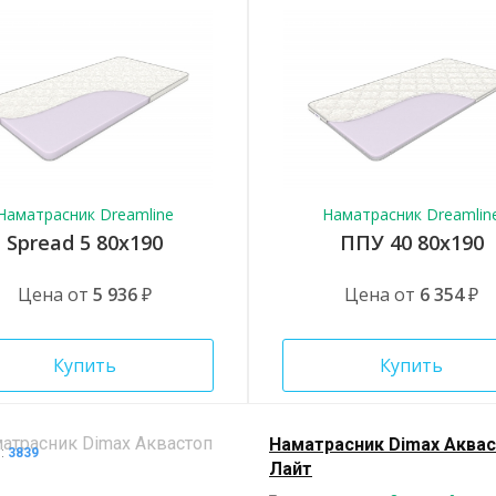
Наматрасник Dreamline
Наматрасник Dreamlin
Spread 5 80x190
ППУ 40 80x190
Цена от
5 936
₽
Цена от
6 354
₽
Купить
Купить
Наматрасник Dimax Аква
л:
3839
Лайт