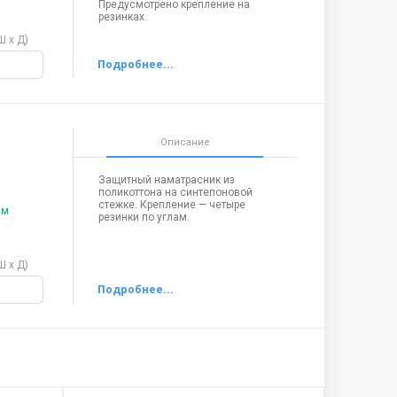
Предусмотрено крепление на
резинках.
Ш х Д)
Описание
Защитный наматрасник из
поликоттона на синтепоновой
стежке. Крепление — четыре
ам
резинки по углам.
Ш х Д)