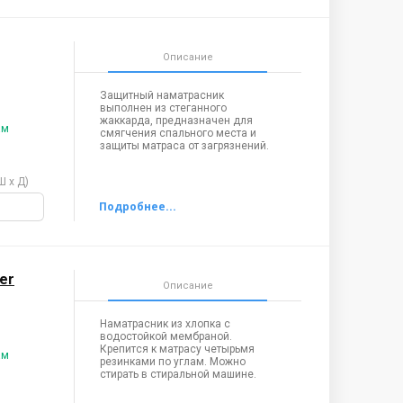
Описание
Защитный наматрасник
выполнен из стеганного
жаккарда, предназначен для
ам
смягчения спального места и
защиты матраса от загрязнений.
Ш х Д)
er
Описание
Наматрасник из хлопка с
водостойкой мембраной.
Крепится к матрасу четырьмя
ам
резинками по углам. Можно
стирать в стиральной машине.