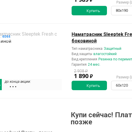
Размер (
Купить
80х190
Наматрасник Sleeptek Fre
л:
4044
боковиной
Тип наматрасника
Защитный
Вид защиты
влагостойкий
Вид крепления
Резинка по периме
Гарантия
24 мес.
2 908 ₽
1 890
₽
Размер (
до конца акции:
%
Купить
60х120
• • •
Купи сейчас! Плат
позже