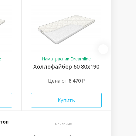
e
Наматрасник Dreamline
Н
Холлофайбер 60 80x190
Цена от
8 470
₽
Купить
стоп
Описание