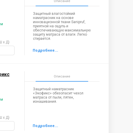
Описание
Защитный влагостойкий
наматрасник на основе
инновационной ткани Sanipruf,
ам
приятной на ощупь и
обеспечивающую максимальную
защиту матраса от влаги. Легко
стирается.
Ш х Д)
фикс
Описание
Защитный наматрасник
«Экофикс» обезопасит чехол
матраса от пыли, пятен,
ам
изнашивания.
Ш х Д)