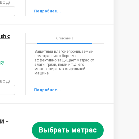
Ш х Д)
sh с
Описание
Защитный влагонепроницаемый
наматрасник с бортами
эффективно защищает матрас от
тру
влаги, грязи, пыли и т.д. его
можно стирать в стиральной
машине.
Ш х Д)
и -
Выбрать матрас